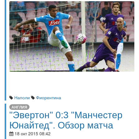
Наполи
Фиорентина
АНГЛИЯ
"Эвертон" 0:3 "Манчестер
Юнайтед". Обзор матча
18 окт 2015 08:42