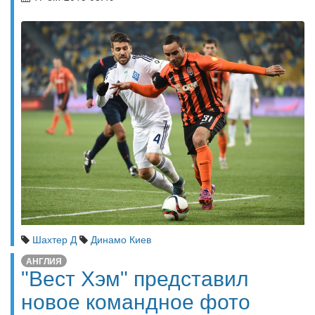
Шахтер Д
Динамо Киев
АНГЛИЯ
"Вест Хэм" представил
новое командное фото