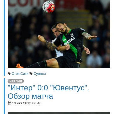
Сток Сити
Суонси
ИТАЛИЯ
"Интер" 0:0 "Ювентус".
Обзор матча
19 окт 2015 08:48