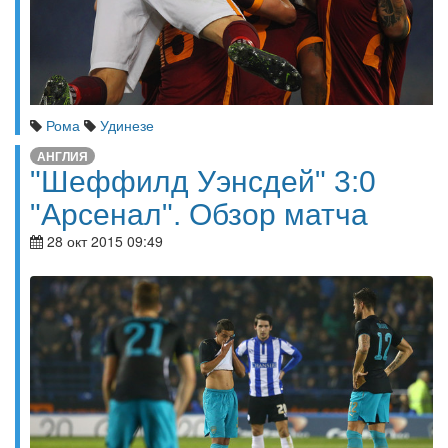
Рома
Удинезе
АНГЛИЯ
"Шеффилд Уэнсдей" 3:0
"Арсенал". Обзор матча
28 окт 2015 09:49