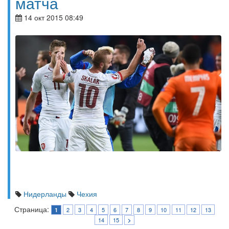
матча
14 окт 2015 08:49
Нидерланды
Чехия
Страница:
2
3
4
5
6
7
8
9
10
11
12
13
1
14
15
>