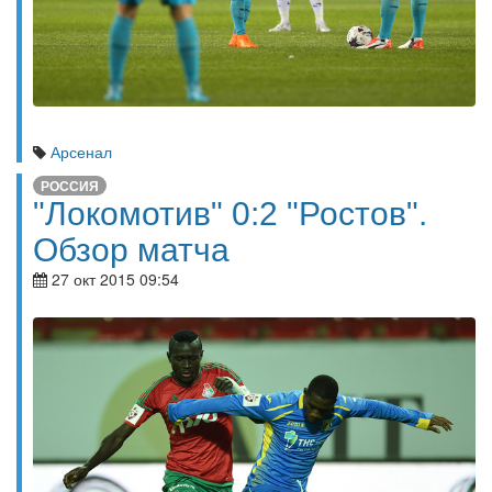
Арсенал
РОССИЯ
"Локомотив" 0:2 "Ростов".
Обзор матча
27 окт 2015 09:54