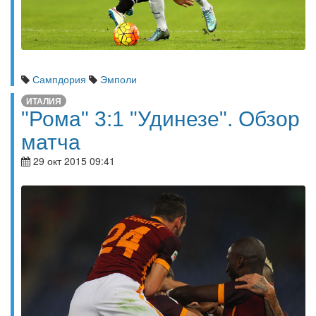
Сампдория
Эмполи
ИТАЛИЯ
"Рома" 3:1 "Удинезе". Обзор
матча
29 окт 2015 09:41