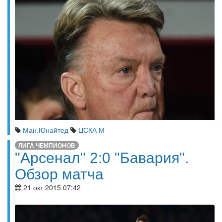
Ман.Юнайтед
ЦСКА М
ЛИГА ЧЕМПИОНОВ
"Арсенал" 2:0 "Бавария".
Обзор матча
21 окт 2015 07:42