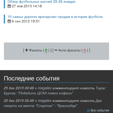
Обзор футбольных матчей 25-26 января
27 янв 2013 14:18
10 самых дорогих вратарских продаж в истории футбола
6 сен 2012 19:51
[
Фанаты (
0
) ] [
Анти-фанаты (
0
) ]
Последние события
25 дек 2015 00:49
»
megalex
комментирует новость
Тарас
Бурлак: "Победить ЦСКА помог кофеин"
25 дек 2015 00:49
»
megalex
комментирует новость
Две
смерти на матче "Спартак" - "Краснодар"
Все события