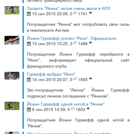
летнего трансферного окна.
Таланта "Ренна" летом очень звали в АПЛ
15 сен 2015 22:08, 0
1741
Полузащитник "Ренна" мог попробовать свои силы
в чемпионате Англии.
Йоанн Гуркюфф усилил "Ренн". Официально
15 сен 2015 10:25, 0
1489
Полузащитник Йоанн Гуркюфф перебрался в
"Ренн", информирует официальный сайт
французского клуба.
Гуркюфф выбрал "Ренн"
14 сен 2015 20:07, 0
1665
Экс-полузащитник "Лиона" Йоанн Гуркюфф
подписал личное соглашение с "Ренном".
Йоанн Гуркюфф одной ногой в "Ренне"
9 сен 2015 14:39, 0
1603
Полузащитник Йоанн Гуркюфф одной ногой в
"Ренне".
"Ренн" может приютить Йоанна Гуркюффа