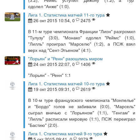
(3:2), "Реймс" уступил "Дижону" (1:2), а "Тур"
одолел "Анже" (1:0).
Лига 1. Статистика матчей 11-го тура
26 окт 2015 10:54, 0
2475
В 11-м туре чемпионата Франции "Лион" разгромил
"Тулузу" (3:0), "Монако" одолел "Реймс" (1:0),
"Лилль" проиграл "Марселю" (1:2), а ПСЖ взял
верх над "Сент-Этьеном" (4:1).
"Лорьян" и "Ренн" разошлись миром
24 окт 2015 22:07, 0
1406
"Лорьян" - "Ренн" 1:1
Лига 1. Статистика матчей 10-го тура
19 окт 2015 09:31, 0
2619
В 10-м туре французского чемпионата "Монпелье"
и "Бордо" голов не забивали (0:0), "Марсель"
сыграл вничью с "Лорьяном" (1:1), "Генгам" и
"Лилль" расписали мировую (1:1), ПСЖ переиграл
"Бастию" (2:0).
Лига 1. Статистика матчей 9-го тура
5 окт 2015 09:41, 0
2079